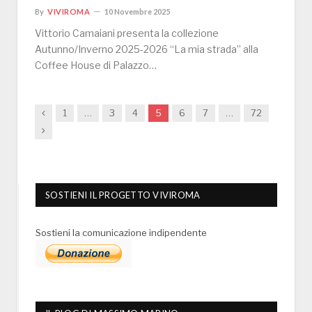
By
VIVIROMA
10 Novembre 2025
Vittorio Camaiani presenta la collezione
Autunno/Inverno 2025-2026 “La mia strada” alla
Coffee House di Palazzo…
Previous
1
…
3
4
5
6
7
…
72
Next
SOSTIENI IL PROGETTO VIVIROMA
Sostieni la comunicazione indipendente