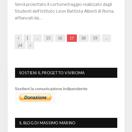
Verrà proiettato il cortometraggio realizzato dagli
Studenti dell’Istituto Leon Battista Alberti di Roma,
affiancati da…
Previous
1
…
15
16
17
18
19
…
Next
24
SOSTIENI IL PROGETTO VIVIROMA
Sostieni la comunicazione indipendente
IL BLOG DI MASSIMO MARINO