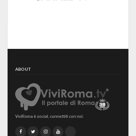
ABOUT
ViviRoma è social, connettiti con noi:
Facebook
Twitter
Instagram
YouTube
TikTok