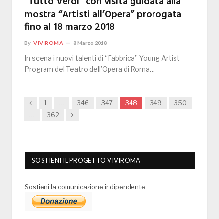
“Tutto Verdi” con visita guidata alla
mostra “Artisti all’Opera” prorogata
fino al 18 marzo 2018
By
VIVIROMA
8 Marzo 2018
In scena i nuovi talenti di “Fabbrica” Young Artist
Program del Teatro dell’Opera di Roma…
Previous
1
…
346
347
348
349
350
Next
…
362
SOSTIENI IL PROGETTO VIVIROMA
Sostieni la comunicazione indipendente